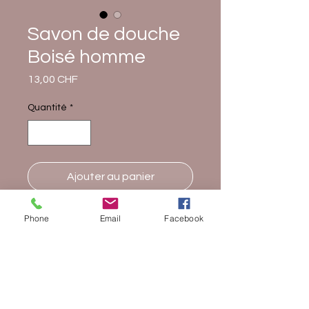
Savon de douche
Boisé homme
Prix
13,00 CHF
Quantité
*
Ajouter au panier
Composition INCI :
Aqua/Water,
Phone
Email
Facebook
Potassium Olivate, Potassium
Cocoate, Glycerin, Olea Europaea
(Olive) Fruit Oil, Cocos Nucifera
(Coconut) Oil, Sodium Chloride,
Benzyl Alcohol, Tetrasodium