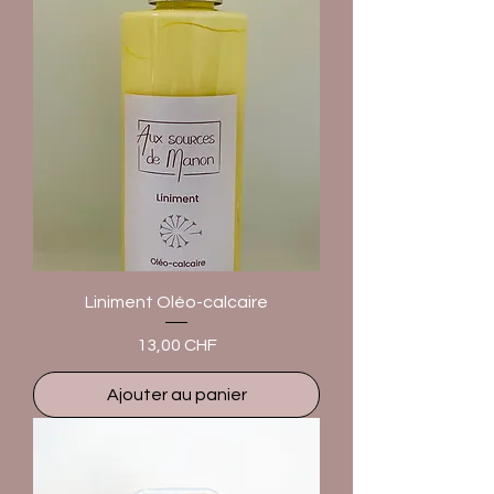
Liniment Oléo-calcaire
Prix
13,00 CHF
Ajouter au panier