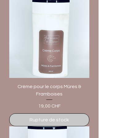
Crème pour le corps Mûres &
Framboises
Prix
19,00 CHF
Rupture de stock