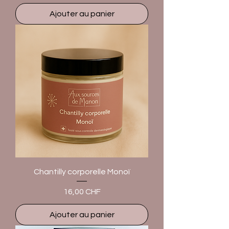
Ajouter au panier
Chantilly corporelle Monoï
Prix
16,00 CHF
Ajouter au panier