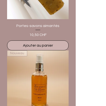
Portes-savons aimantés
Prix
10,50 CHF
Ajouter au panier
Nouveau