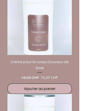
Crème pour le corps Douceur de
Soie
Prix original
Prix promotionnel
19,00 CHF
15,00 CHF
Ajouter au panier