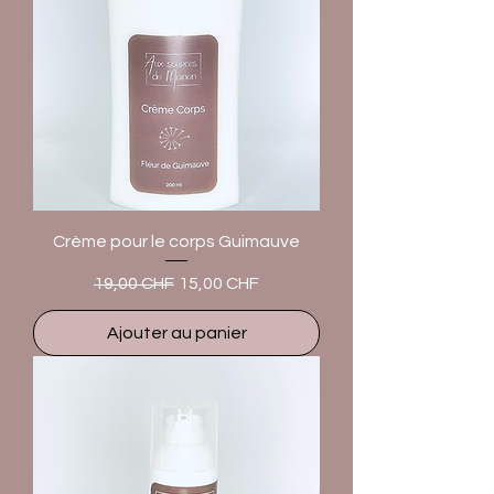
Crème pour le corps Guimauve
Prix original
Prix promotionnel
19,00 CHF
15,00 CHF
Ajouter au panier