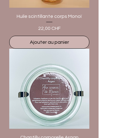
Huile scintillante corps Monoï
Prix
22,00 CHF
Ajouter au panier
Chantilly corporelle Argan