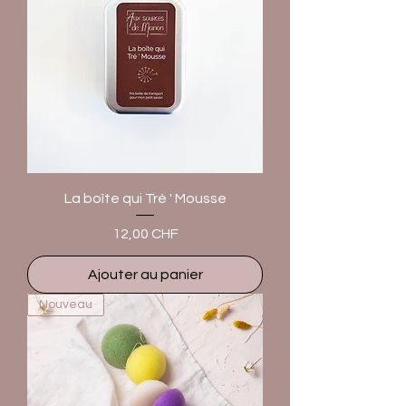
La boîte qui Tré ' Mousse
Prix
12,00 CHF
Ajouter au panier
Nouveau